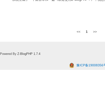
<<
1
>>
Powered By
Z-BlogPHP 1.7.4
豫ICP备19008356