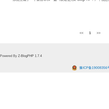
<<
1
>>
Powered By
Z-BlogPHP 1.7.4
豫ICP备19008356