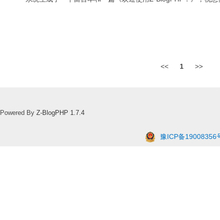
<<
1
>>
Powered By
Z-BlogPHP 1.7.4
豫ICP备19008356