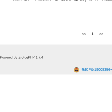
<<
1
>>
Powered By
Z-BlogPHP 1.7.4
豫ICP备19008356