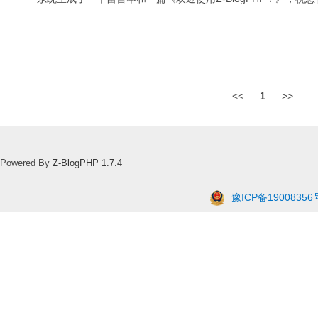
<<
1
>>
Powered By
Z-BlogPHP 1.7.4
豫ICP备19008356