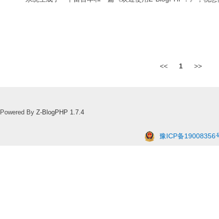
<<
1
>>
Powered By
Z-BlogPHP 1.7.4
豫ICP备19008356