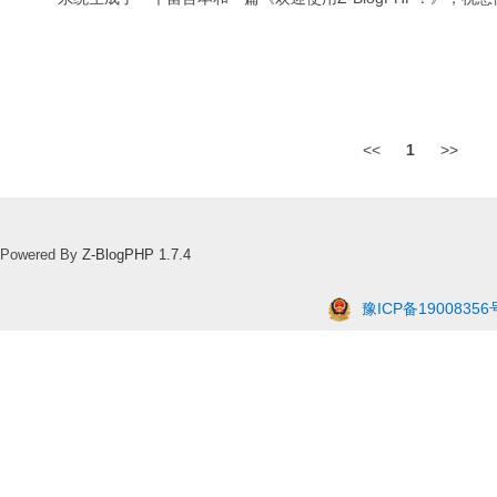
<<
1
>>
Powered By
Z-BlogPHP 1.7.4
豫ICP备19008356