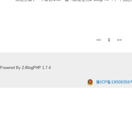
<<
1
>>
Powered By
Z-BlogPHP 1.7.4
豫ICP备19008356