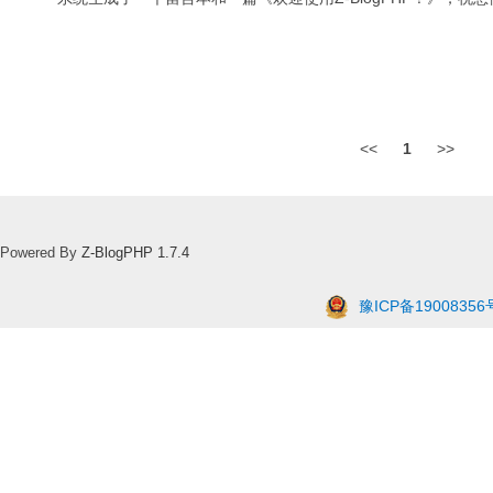
<<
1
>>
Powered By
Z-BlogPHP 1.7.4
豫ICP备19008356