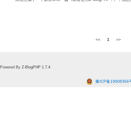
<<
1
>>
Powered By
Z-BlogPHP 1.7.4
豫ICP备19008356