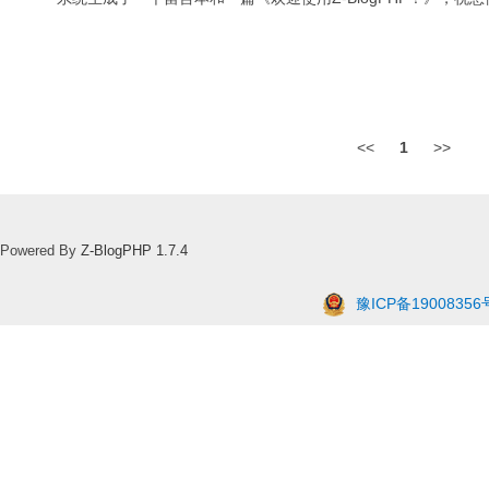
<<
1
>>
Powered By
Z-BlogPHP 1.7.4
豫ICP备19008356