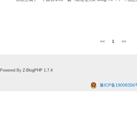
<<
1
>>
Powered By
Z-BlogPHP 1.7.4
豫ICP备19008356