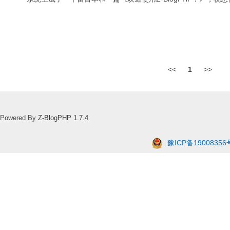
<<
1
>>
Powered By
Z-BlogPHP 1.7.4
豫ICP备19008356