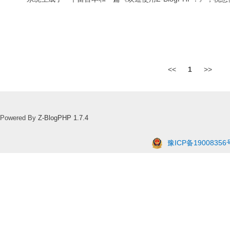
<<
1
>>
Powered By
Z-BlogPHP 1.7.4
豫ICP备19008356