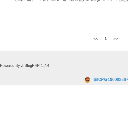
<<
1
>>
Powered By
Z-BlogPHP 1.7.4
豫ICP备19008356