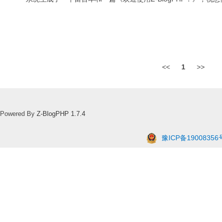
<<
1
>>
Powered By
Z-BlogPHP 1.7.4
豫ICP备19008356