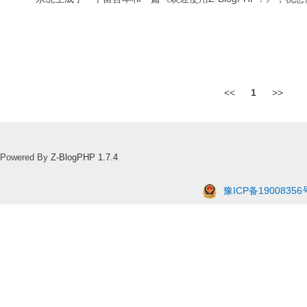
<<
1
>>
Powered By
Z-BlogPHP 1.7.4
豫ICP备19008356