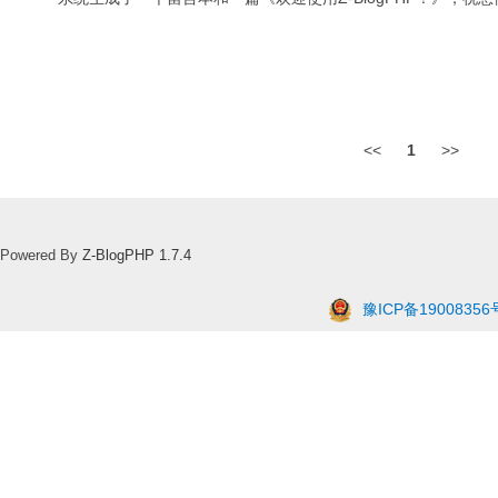
<<
1
>>
Powered By
Z-BlogPHP 1.7.4
豫ICP备19008356