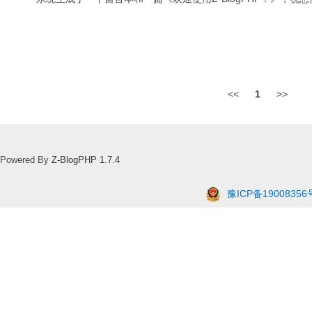
<<
1
>>
Powered By
Z-BlogPHP 1.7.4
豫ICP备19008356