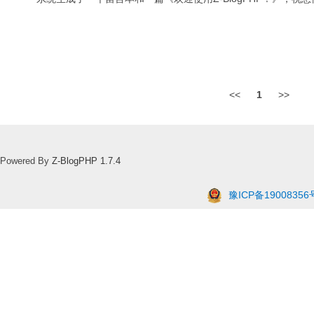
<<
1
>>
Powered By
Z-BlogPHP 1.7.4
豫ICP备19008356