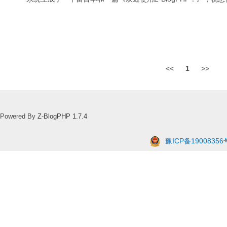
<<
1
>>
Powered By
Z-BlogPHP 1.7.4
豫ICP备19008356