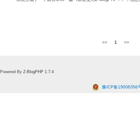
<<
1
>>
Powered By
Z-BlogPHP 1.7.4
豫ICP备19008356