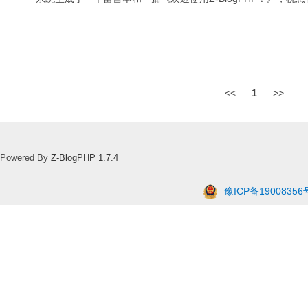
<<
1
>>
Powered By
Z-BlogPHP 1.7.4
豫ICP备19008356