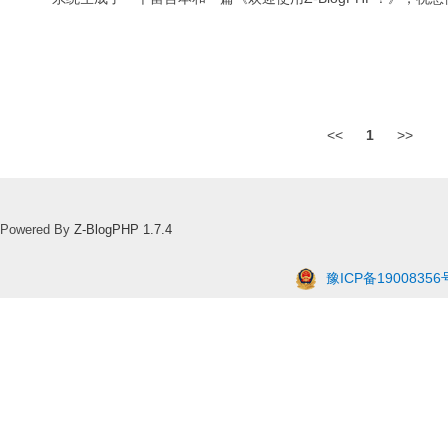
<<
1
>>
Powered By
Z-BlogPHP 1.7.4
豫ICP备19008356