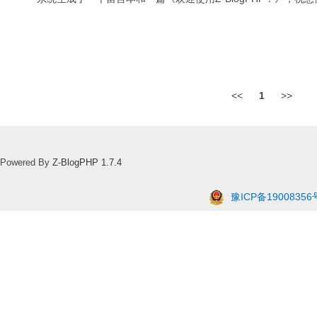
<<
1
>>
Powered By
Z-BlogPHP 1.7.4
豫ICP备19008356