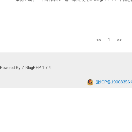
<<
1
>>
Powered By
Z-BlogPHP 1.7.4
豫ICP备19008356