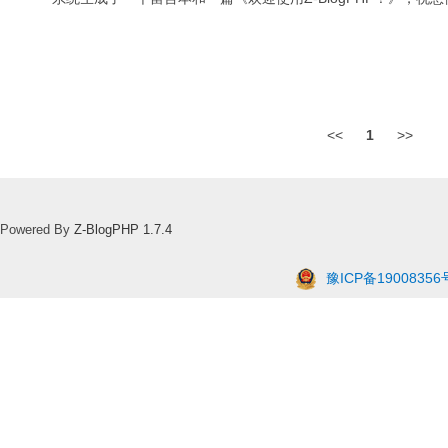
<<
1
>>
Powered By
Z-BlogPHP 1.7.4
豫ICP备19008356