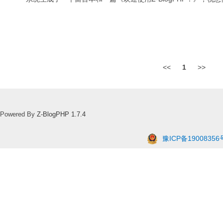
<<
1
>>
Powered By
Z-BlogPHP 1.7.4
豫ICP备19008356