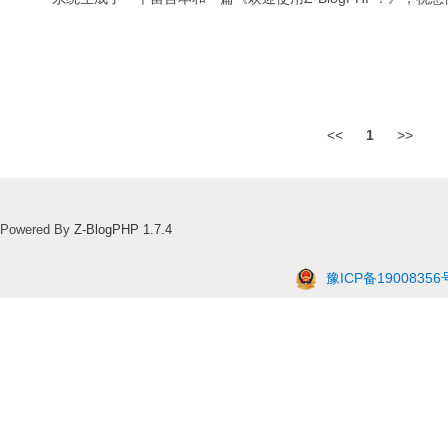
<<
1
>>
Powered By
Z-BlogPHP 1.7.4
豫ICP备19008356