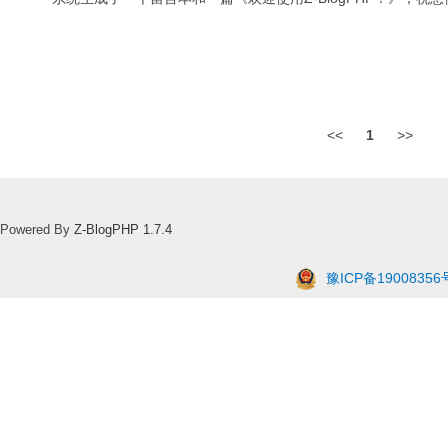
<<
1
>>
Powered By
Z-BlogPHP 1.7.4
豫ICP备19008356