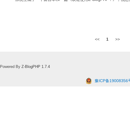
<<
1
>>
Powered By
Z-BlogPHP 1.7.4
豫ICP备19008356