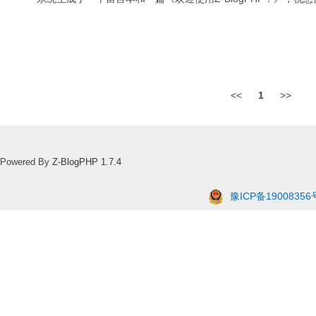
<<
1
>>
Powered By
Z-BlogPHP 1.7.4
豫ICP备19008356