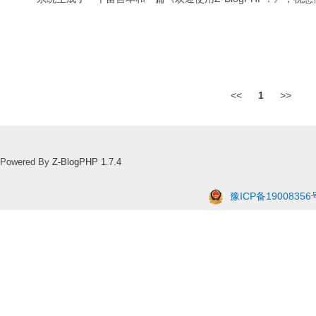
<<
1
>>
Powered By
Z-BlogPHP 1.7.4
豫ICP备19008356