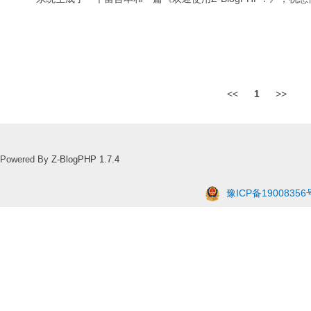
<<
1
>>
Powered By
Z-BlogPHP 1.7.4
豫ICP备19008356