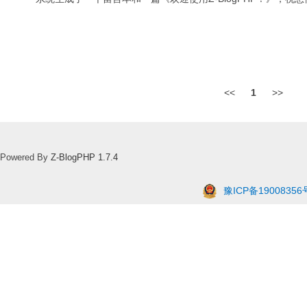
<<
1
>>
Powered By
Z-BlogPHP 1.7.4
豫ICP备19008356