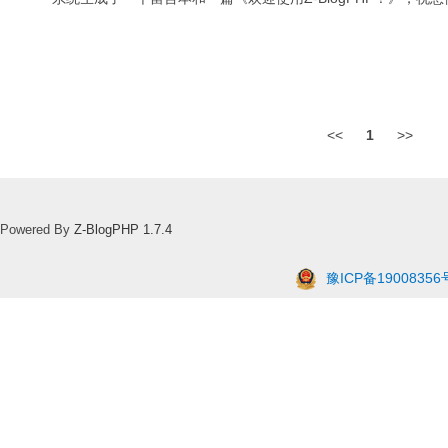
<<
1
>>
Powered By
Z-BlogPHP 1.7.4
豫ICP备19008356