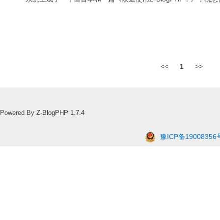
<<
1
>>
Powered By
Z-BlogPHP 1.7.4
豫ICP备19008356