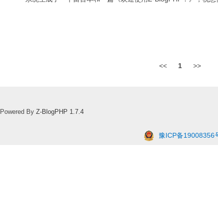
<<
1
>>
Powered By
Z-BlogPHP 1.7.4
豫ICP备19008356