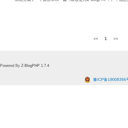
<<
1
>>
Powered By
Z-BlogPHP 1.7.4
豫ICP备19008356