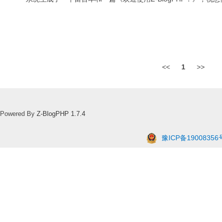
<<
1
>>
Powered By
Z-BlogPHP 1.7.4
豫ICP备19008356