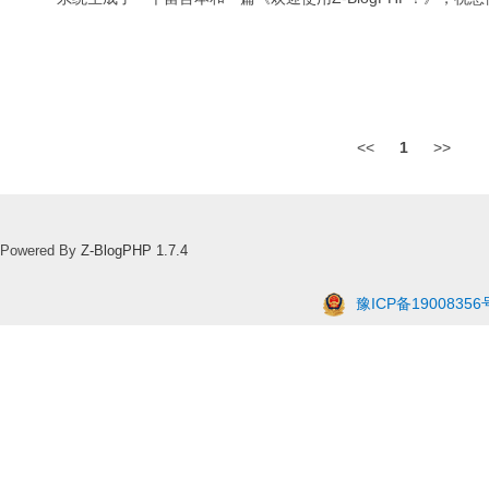
<<
1
>>
Powered By
Z-BlogPHP 1.7.4
豫ICP备19008356