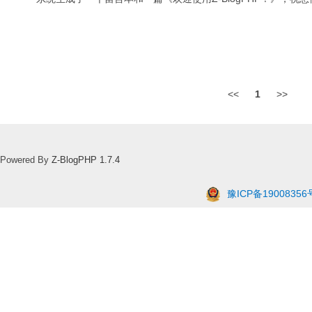
<<
1
>>
Powered By
Z-BlogPHP 1.7.4
豫ICP备19008356