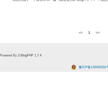
<<
1
>>
Powered By
Z-BlogPHP 1.7.4
豫ICP备19008356