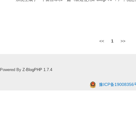
<<
1
>>
Powered By
Z-BlogPHP 1.7.4
豫ICP备19008356