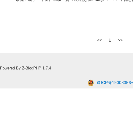
<<
1
>>
Powered By
Z-BlogPHP 1.7.4
豫ICP备19008356