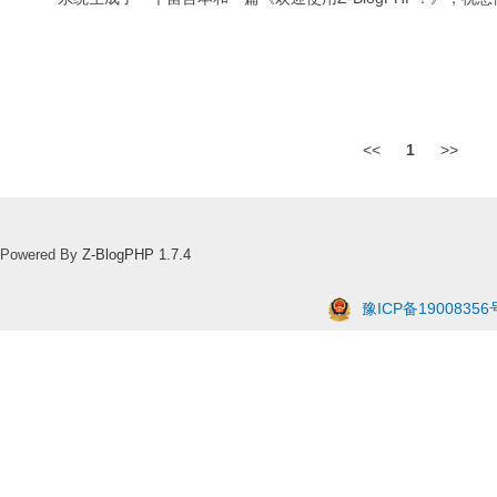
<<
1
>>
Powered By
Z-BlogPHP 1.7.4
豫ICP备19008356