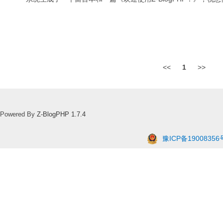
<<
1
>>
Powered By
Z-BlogPHP 1.7.4
豫ICP备19008356