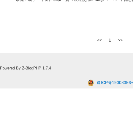
<<
1
>>
Powered By
Z-BlogPHP 1.7.4
豫ICP备19008356