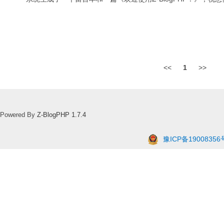
<<
1
>>
Powered By
Z-BlogPHP 1.7.4
豫ICP备19008356