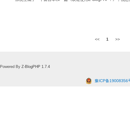
<<
1
>>
Powered By
Z-BlogPHP 1.7.4
豫ICP备19008356